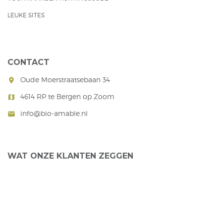
LEUKE SITES
CONTACT
Oude Moerstraatsebaan 34
room
4614 RP te Bergen op Zoom
map
info@bio-amable.nl
mail
WAT ONZE KLANTEN ZEGGEN