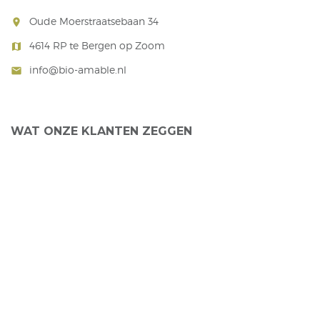
Oude Moerstraatsebaan 34
room
4614 RP te Bergen op Zoom
map
info@bio-amable.nl
mail
WAT ONZE KLANTEN ZEGGEN