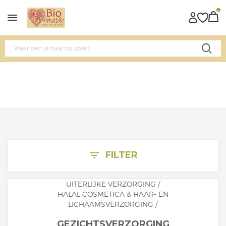
FILTER
filter_list
UITERLIJKE VERZORGING
/
HALAL COSMETICA & HAAR- EN
LICHAAMSVERZORGING
/
GEZICHTSVERZORGING