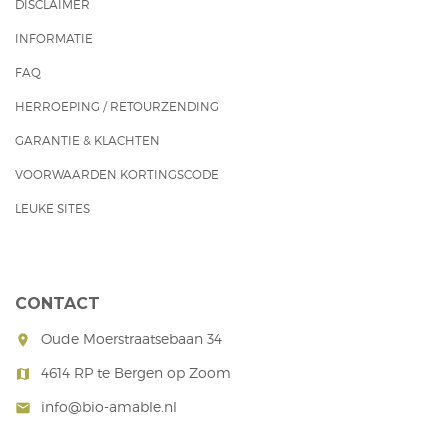
DISCLAIMER
INFORMATIE
FAQ
HERROEPING / RETOURZENDING
GARANTIE & KLACHTEN
VOORWAARDEN KORTINGSCODE
LEUKE SITES
CONTACT
Oude Moerstraatsebaan 34
room
4614 RP te Bergen op Zoom
map
info@bio-amable.nl
mail