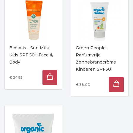
Biosolis - Sun Milk
Green People -
Kids SPF 50+ Face &
Parfumvrije
Body
Zonnebrandcrème
Kinderen SPF30
€ 24,95
€ 38,00