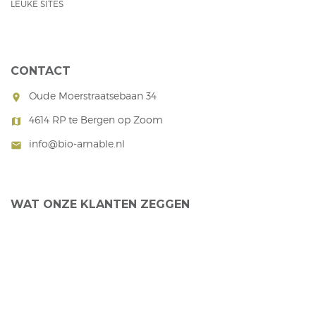
LEUKE SITES
CONTACT
Oude Moerstraatsebaan 34
room
4614 RP te Bergen op Zoom
map
info@bio-amable.nl
mail
WAT ONZE KLANTEN ZEGGEN