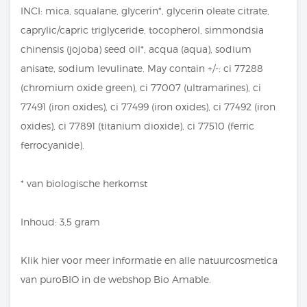
INCI: mica, squalane, glycerin*, glycerin oleate citrate,
caprylic/capric triglyceride, tocopherol, simmondsia
chinensis (jojoba) seed oil*, acqua (aqua), sodium
anisate, sodium levulinate. May contain +/-: ci 77288
(chromium oxide green), ci 77007 (ultramarines), ci
77491 (iron oxides), ci 77499 (iron oxides), ci 77492 (iron
oxides), ci 77891 (titanium dioxide), ci 77510 (ferric
ferrocyanide).
* van biologische herkomst
Inhoud: 3,5 gram
Klik hier
voor meer informatie en alle natuurcosmetica
van puroBIO in de webshop Bio Amable.