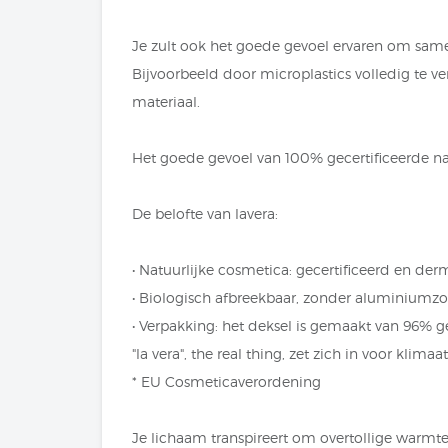
Je zult ook het goede gevoel ervaren om samen
Bijvoorbeeld door microplastics volledig te v
materiaal.
Het goede gevoel van 100% gecertificeerde n
De belofte van lavera:
• Natuurlijke cosmetica: gecertificeerd en der
• Biologisch afbreekbaar, zonder aluminiumz
• Verpakking: het deksel is gemaakt van 96% g
"la vera", the real thing, zet zich in voor kli
* EU Cosmeticaverordening
Je lichaam transpireert om overtollige warmt