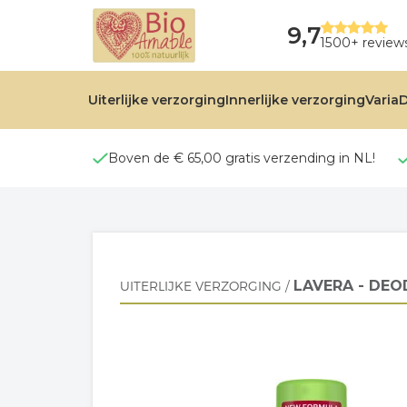
9,7
1500+ review
Uiterlijke verzorging
Innerlijke verzorging
Varia
D
Boven de € 65,00 gratis verzending in NL!
LAVERA - DEO
UITERLIJKE VERZORGING
/