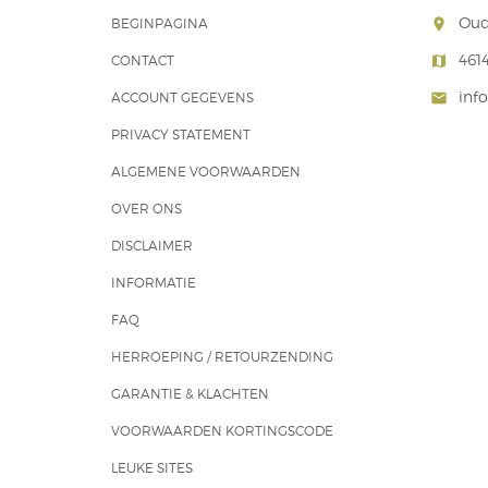
Oud
BEGINPAGINA
room
461
CONTACT
map
inf
ACCOUNT GEGEVENS
mail
PRIVACY STATEMENT
ALGEMENE VOORWAARDEN
OVER ONS
DISCLAIMER
INFORMATIE
FAQ
HERROEPING / RETOURZENDING
GARANTIE & KLACHTEN
VOORWAARDEN KORTINGSCODE
LEUKE SITES