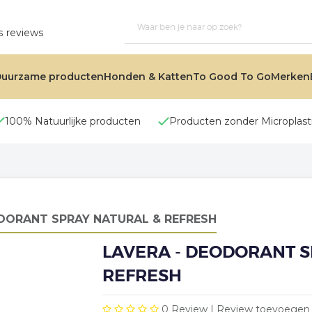
s reviews
uurzame producten
Honden & Katten
To Good To Go
Merken
100% Natuurlijke producten
Producten zonder Microplast
DORANT SPRAY NATURAL & REFRESH
LAVERA - DEODORANT S
REFRESH
0
Review |
Review toevoegen