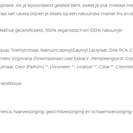
nspiratie. Als je bijvoorbeeld gestrest bent, zweet je ook meestal m
ays van Lavera blijven je oksels op een natuurlijke manier fris en 
aTrue gecertificeerd, 100% veganistisch en 100% natuurlijk!
qua), Triethylcitraat, Natriumcaproyl/Lauroyl Lactylaat, Zink PCA, Ci
melis Virginiana (Toverhazelaar) Leaf Extract*, Pentyleenglycol, Gly
aat, Geur (Parfum) **, Limoneen **, Linalool **, Citral **, Citronell
he landbouw
etica, haarverzorging, gezichtsverzorging en lichaamsverzorging